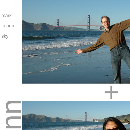
mark
jo ann
sky